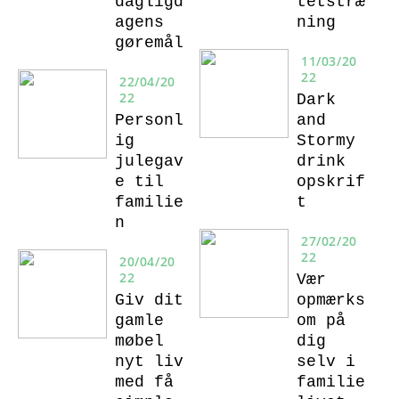
dagligd
tetstræ
agens
ning
gøremål
11/03/20
22
22/04/20
22
Dark
Personl
and
ig
Stormy
julegav
drink
e til
opskrif
familie
t
n
27/02/20
22
20/04/20
22
Vær
Giv dit
opmærks
gamle
om på
møbel
dig
nyt liv
selv i
med få
familie