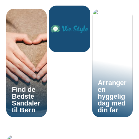
Arranger
Find de
en
Bedste
hyggelig
Sandaler
dag med
til Børn
din far