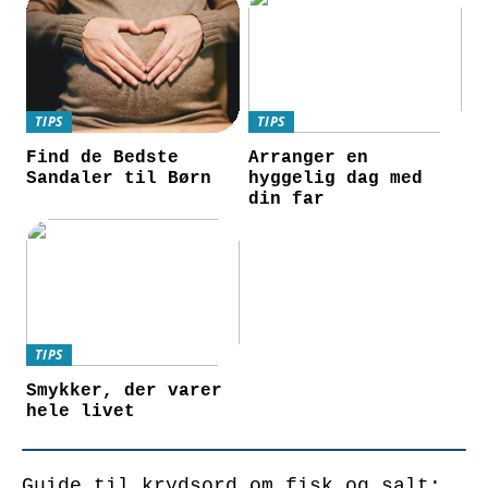
TIPS
TIPS
Find de Bedste
Arranger en
Sandaler til Børn
hyggelig dag med
din far
TIPS
Smykker, der varer
hele livet
Guide til krydsord om fisk og salt: