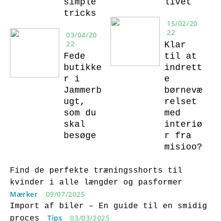
simple
livet
tricks
15/02/20
22
03/04/20
22
Klar
Fede
til at
butikke
indrett
r i
e
Jammerb
børnevæ
ugt,
relset
som du
med
skal
interiø
besøge
r fra
misioo?
Find de perfekte træningsshorts til
kvinder i alle længder og pasformer
Mærker
09/07/2025
Import af biler – En guide til en smidig
Tips
03/03/2025
proces