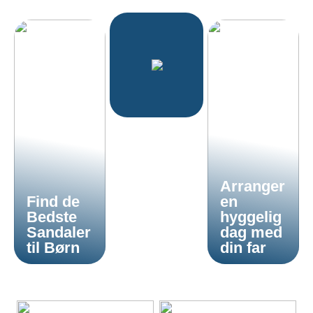
Arranger
Find de
en
Bedste
hyggelig
Sandaler
dag med
til Børn
din far