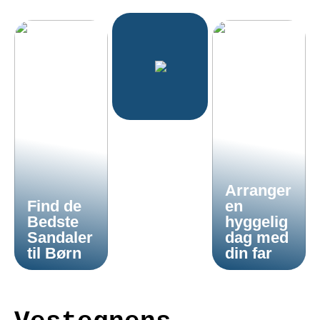
Arranger
Find de
en
Bedste
hyggelig
Sandaler
dag med
til Børn
din far